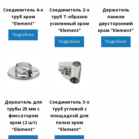
Соединитель 4-х
Соединитель 2-х
Держатель
труб хром
труб Т-образно
панели
"Element"
усиленный хром
двусторонний
"Element"
хром "Element"
Подробнее
Подробнее
Подробнее
Держатель для
Соединитель 3-х
трубы 25 мм с
труб угловой с
фиксатором
площадкой для
хром (2 шт)
полки хром
"Element"
"Element"