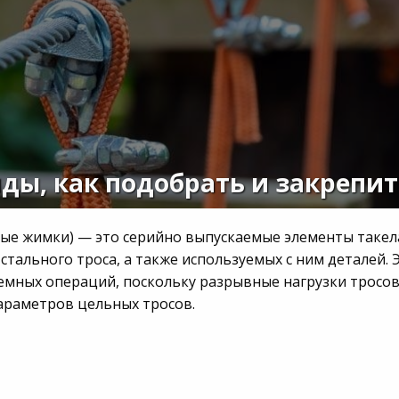
ды, как подобрать и закрепит
ные жимки) — это серийно выпускаемые элементы такел
тального троса, а также используемых с ним деталей. 
емных операций, поскольку разрывные нагрузки тросо
араметров цельных тросов.