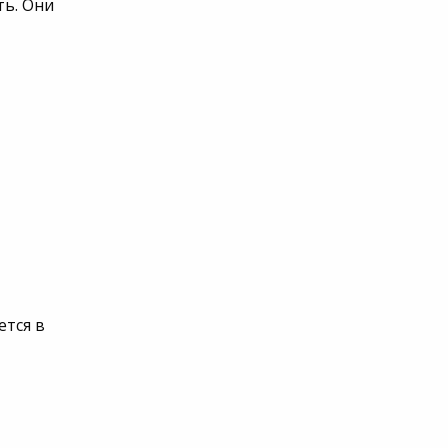
ть. Они
ется в