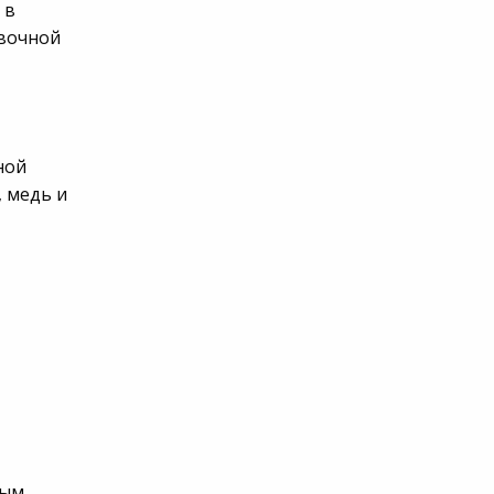
 в
овочной
ной
 медь и
ным