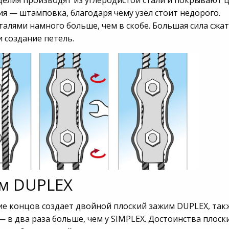
изделия производят из углеродистой стали и покрывают
ия — штамповка, благодаря чему узел стоит недорого.
лями намного больше, чем в скобе. Большая сила сжа
 создание петель.
м DUPLEX
ие концов создает двойной плоский зажим DUPLEX, так
в два раза больше, чем у SIMPLEX. Достоинства плоск