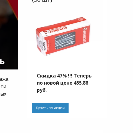
ь
Скидка 47% !!! Теперь
ажа,
по новой цене 455.86
Эти
руб.
вых
Купить по акции