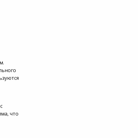
м.
льного
льзуются
с
ма, что