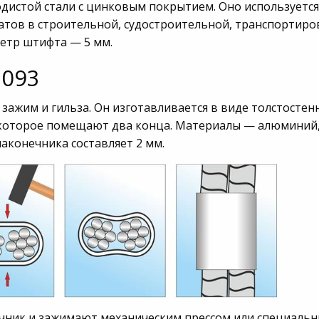
дистой стали с цинковым покрытием. Оно используется
натов в строительной, судостроительной, транспортир
етр штифта — 5 мм.
3093
зажим и гильза. Он изготавливается в виде толстостен
 которое помещают два конца. Материалы — алюминий,
конечника составляет 2 мм.
ечник и зажимают механическим прессом или специаль