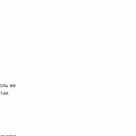
толь же
тах.