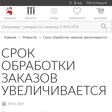
Вход
Регистрация
Toggle
navigation
ГЛАВНАЯ
КАТАЛОГ
МЕНЮ
ИЗБРАННОЕ
КОРЗИНА
Главная
Новости
Срок обработки заказов увеличивается
СРОК
ОБРАБОТКИ
ЗАКАЗОВ
УВЕЛИЧИВАЕТСЯ
09.01.2019