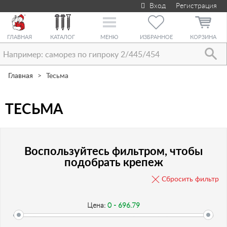
Вход
Регистрация
Toggle
navigation
ГЛАВНАЯ
КАТАЛОГ
МЕНЮ
ИЗБРАННОЕ
КОРЗИНА
Главная
Тесьма
ТЕСЬМА
Воспользуйтесь фильтром, чтобы
подобрать крепеж
Сбросить фильтр
Цена:
0 - 696.79