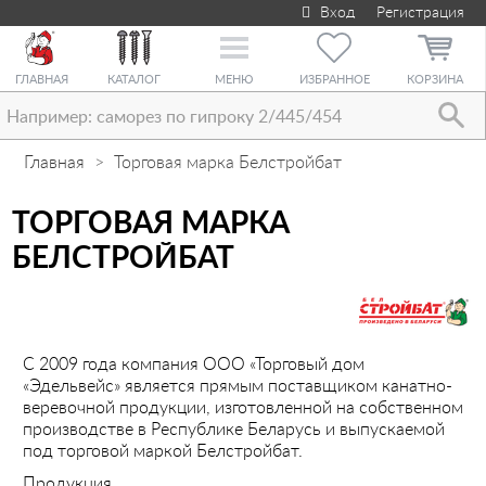
Вход
Регистрация
Toggle
navigation
ГЛАВНАЯ
КАТАЛОГ
МЕНЮ
ИЗБРАННОЕ
КОРЗИНА
Главная
Торговая марка Белстройбат
ТОРГОВАЯ МАРКА
БЕЛСТРОЙБАТ
С 2009 года компания ООО «Торговый дом
«Эдельвейс» является прямым поставщиком канатно-
веревочной продукции, изготовленной на собственном
производстве в Республике Беларусь и выпускаемой
под торговой маркой Белстройбат.
Продукция