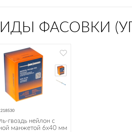
ВИДЫ ФАСОВКИ (У
:
218530
ь-гвоздь нейлон с
ной манжетой 6х40 мм