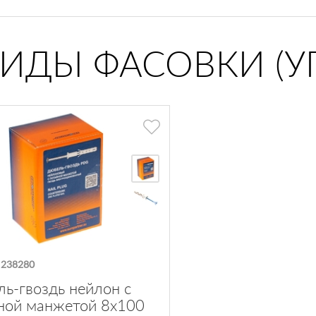
ВИДЫ ФАСОВКИ (У
:
238280
ь-гвоздь нейлон с
ной манжетой 8х100