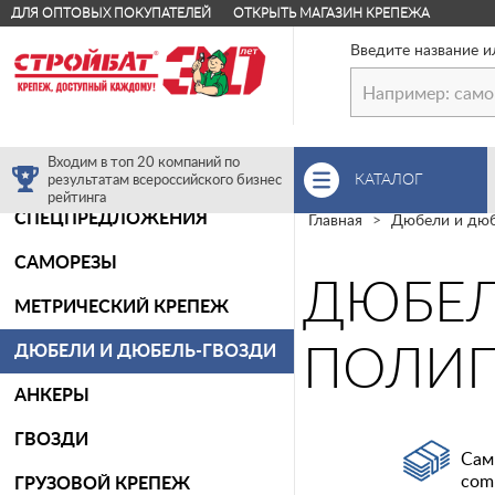
ДЛЯ ОПТОВЫХ ПОКУПАТЕЛЕЙ
ОТКРЫТЬ МАГАЗИН КРЕПЕЖА
Введите название и
Входим в топ 20 компаний по
КАТАЛОГ
результатам всероссийского бизнес
рейтинга
СПЕЦПРЕДЛОЖЕНИЯ
Главная
Дюбели и дюб
САМОРЕЗЫ
ДЮБЕЛ
МЕТРИЧЕСКИЙ КРЕПЕЖ
ДЮБЕЛИ И ДЮБЕЛЬ-ГВОЗДИ
ПОЛИП
АНКЕРЫ
ГВОЗДИ
Сам
com
ГРУЗОВОЙ КРЕПЕЖ