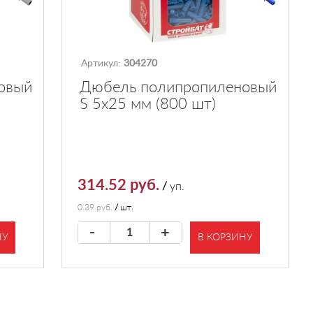
Артикул:
304270
овый
Дюбель полипропиленовый
S 5х25 мм (800 шт)
314.52 руб.
/
уп.
0.39 руб.
/
шт.
-
+
НУ
В КОРЗИНУ