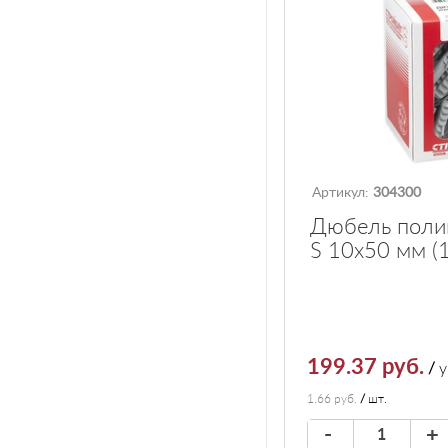
Артикул:
304300
Дюбель поли
S 10х50 мм (
199.37 руб.
/
у
1.66 руб.
/
шт.
-
+