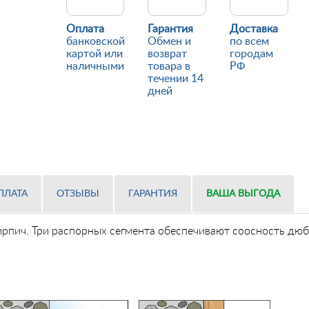
Оплата
Гарантия
Доставка
банковской
Обмен и
по всем
картой или
возврат
городам
наличными
товара в
РФ
течении 14
дней
ПЛАТА
ОТЗЫВЫ
ГАРАНТИЯ
ВАША ВЫГОДА
кирпич. Три распорных сегмента обеспечивают соосность дю