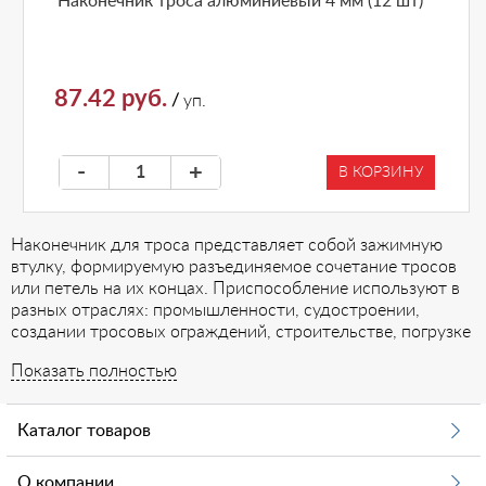
Наконечник троса алюминиевый 4 мм (12 шт)
87.42 руб.
/
уп.
-
+
В КОРЗИНУ
Наконечник для троса представляет собой зажимную
втулку, формируемую разъединяемое сочетание тросов
или петель на их концах. Приспособление используют в
разных отраслях: промышленности, судостроении,
создании тросовых ограждений, строительстве, погрузке
и разгрузке.
Показать полностью
Характеристики товара
Каталог товаров
Наконечник для троса имеет вид пустого сдавленного
цилиндра, изготовленного из алюминиевого сплава.
Зажимы, представленные на рынке, совпадают с
О компании