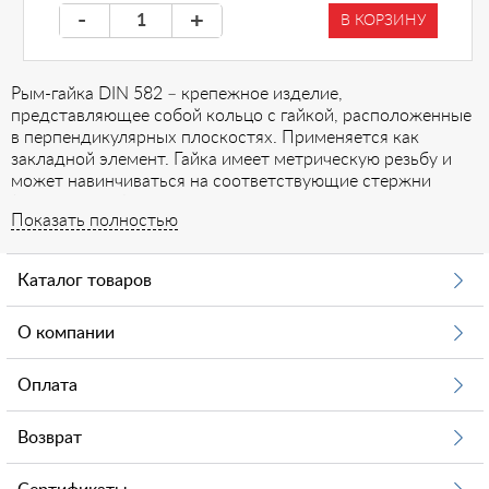
-
+
В КОРЗИНУ
Рым-гайка DIN 582 – крепежное изделие,
представляющее собой кольцо с гайкой, расположенные
в перпендикулярных плоскостях. Применяется как
закладной элемент. Гайка имеет метрическую резьбу и
может навинчиваться на соответствующие стержни
(винты, болты) для подъема груза, фиксации деталей
Показать полностью
конструкции, организации растяжек при установке
антенн, рекламных щитов, освещения. Используется в
строительстве, быту, транспортировке грузов,
Каталог товаров
промышленности и прочих сферах хозяйствования.
О компании
Особенности рым-гайки DIN 582
Изготавливается кованая рым-гайка DIN 582 из
Оплата
оцинкованной стали. Для устройства растяжек
применяется, как правило, в паре с талрепом, тросом,
Возврат
канатом, веревкой или цепью.
Размеры крепежа определяются по резьбовой части –