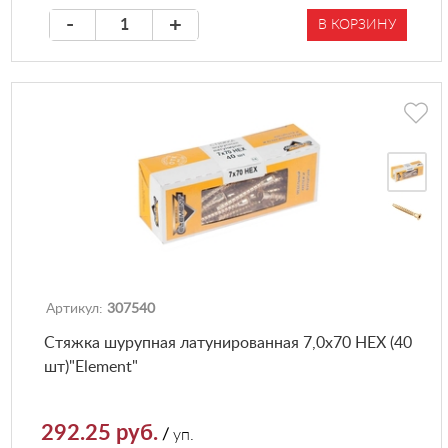
-
+
В КОРЗИНУ
Артикул:
307540
Стяжка шурупная латунированная 7,0х70 HEX (40
шт)"Element"
292.25 руб.
/
уп.