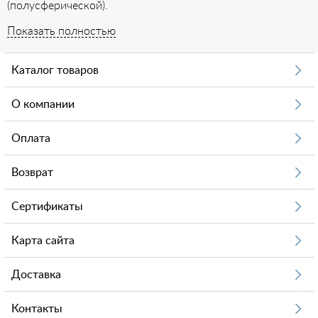
(полусферической).
Показать полностью
Особенности оцинкованного винта с
полукруглой головкой DIN 7985
Каталог товаров
Материал изготовления винтов DIN 7985 с полукруглой
головкой – сталь (нерж. А2, А4; с цинковым покрытием).
О компании
Для повышения сопротивляемости коррозии (придания
свойств нержавейки) металл оцинковывается и
становится пригодным для наружного применения.
Оплата
Оцинкованный метиз стоит дешевле, чем винт DIN 7985
нержавеющий в СПб.
Возврат
Стержень с полной метрической резьбой позволяет
соединять даже очень тонкие элементы. Применяется в
Сертификаты
комплекте с гайкой и шайбой либо вкручивается
непосредственно в деталь, если отверстие оснащено
Карта сайта
аналогичной внутренней резьбой. Винт с
полуцилиндрической головкой DIN 7985 имеет
крестообразный шлиц типа Philips (PH).
Доставка
Аналоги стандарта ДИН (DIN – Deutsches Institut für
Normung). Похожий крепеж с винтом DIN 7985: ГОСТ
Контакты