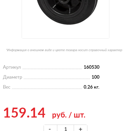
*Информация о внешнем виде и цвете товара носит справочный характер
Артикул
160530
Диаметр
100
Вес
0.26 кг.
159.14
руб.
/
шт.
-
+