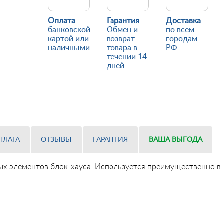
Оплата
Гарантия
Доставка
банковской
Обмен и
по всем
картой или
возврат
городам
наличными
товара в
РФ
течении 14
дней
ПЛАТА
ОТЗЫВЫ
ГАРАНТИЯ
ВАША ВЫГОДА
ых элементов блок-хауса. Используется преимущественно в 