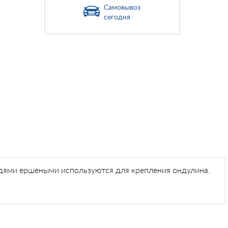
Самовывоз
сегодня
здями ершеными используются для крепления ондулина.