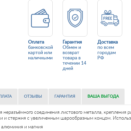
Оплата
Гарантия
Доставка
банковской
Обмен и
по всем
картой или
возврат
городам
наличными
товара в
РФ
течении 14
дней
ПЛАТА
ОТЗЫВЫ
ГАРАНТИЯ
ВАША ВЫГОДА
я неразъёмного соединения листового металла, крепления 
ки и стержня с увеличенным шарообразным концом. Использ
в алюминия и магния