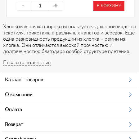
-
+
В КОРЗИНУ
Хлопковая пряжа широко используется для производства
текстиля, трикотажа и различных канатов и веревок. Еще
одна разновидность продукции из хлопка – ремни из
хлопка. Они отличаются высокой прочностью и
долговечностью благодаря особой структуре плетения.
Однако, попав во влажную среду, они впитывают много
Показать полностью
влаги, постепенно разрушаются под воздействием
ультрафиолетового излучения, а также гниют.
Одно из важнейших достоинств хлопкового ремня –
Каталог товаров
мягкость. Это позволяет применять его в качестве
такелажного приспособления при переноске тяжестей
О компании
вручную, так как он не травмирует кожу, в отличие от
сходных по прочности синтетических ремней. Также
Оплата
широко применяется в строительстве и при ремонтных
работах, для фиксации грузов при перевозке или подъеме.
Еще одна область – изготовление предметов мебели.
Возврат
Хлопковый ремень используется для пошива матрасов и
мягких предметов мебели, а также в спортивном