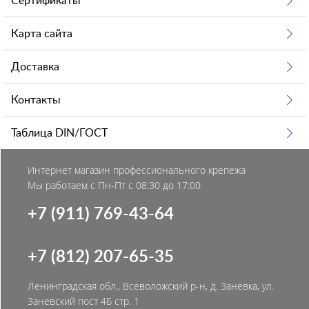
Сертификаты
инвентаре.
В интернет-магазине «Стройбат» представлен широкий
Карта сайта
выбор хлопковых ремней как натурального цвета, так и
окрашенных. Ширина от 20 до 600 мм. Продается в
Доставка
мотках или катушках по 20-40 метров.
Контакты
Таблица DIN/ГОСТ
Интернет магазин профессионального крепежа
Мы работаем с Пн-Пт с 08:30 до 17:00
+7 (911) 769-43-64
+7 (812) 207-65-35
Ленинградская обл., Всеволожский р-н, д. Заневка, ул.
Заневский пост 4Б стр. 1