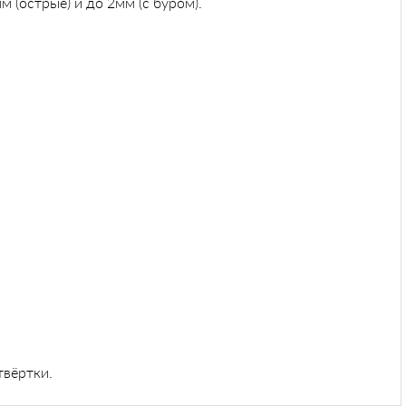
(острые) и до 2мм (с буром).
твёртки.