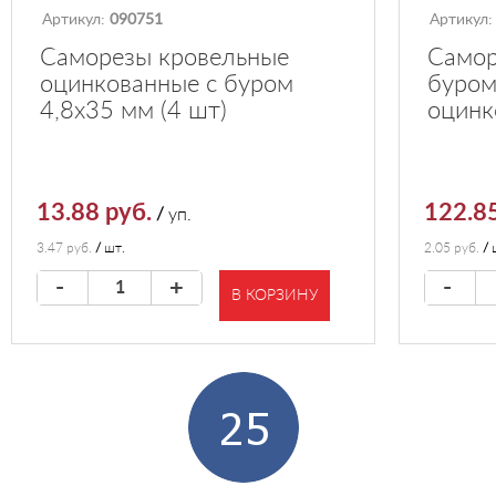
Артикул:
090751
Артикул
Саморезы кровельные
Самор
оцинкованные с буром
буром
4,8х35 мм (4 шт)
оцинк
13.88 руб.
122.85
/
уп.
3.47 руб.
/
шт.
2.05 руб.
/
-
+
-
В КОРЗИНУ