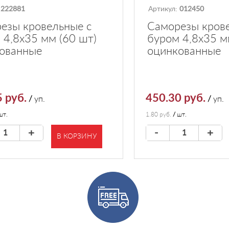
:
222881
Артикул:
012450
езы кровельные с
Саморезы кров
 4,8х35 мм (60 шт)
буром 4,8х35 м
ованные
оцинкованные
 руб.
450.30 руб.
/
уп.
/
уп.
шт.
1.80 руб.
/
шт.
+
-
+
В КОРЗИНУ