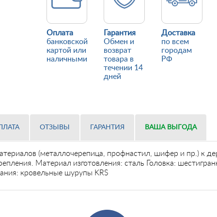
Оплата
Гарантия
Доставка
банковской
Обмен и
по всем
картой или
возврат
городам
наличными
товара в
РФ
течении 14
дней
ПЛАТА
ОТЗЫВЫ
ГАРАНТИЯ
ВАША ВЫГОДА
териалов (металлочерепица, профнастил, шифер и пр.) к д
епления. Материал изготовления: сталь Головка: шестигран
вания: кровельные шурупы KRS