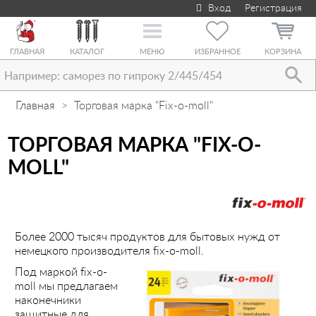
Вход
Регистрация
Toggle
navigation
ГЛАВНАЯ
КАТАЛОГ
МЕНЮ
ИЗБРАННОЕ
КОРЗИНА
Главная
Торговая марка "Fix-o-moll"
ТОРГОВАЯ МАРКА "FIX-O-
MOLL"
Более 2000 тысяч продуктов для бытовых нужд от
немецкого производителя fix-o-moll.
Под маркой fix-o-
moll мы предлагаем
наконечники
защитные для