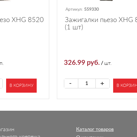
Артикул:
559330
ьезо XHG 8520
Зажигалки пьезо XHG 
(1 шт)
326.99 руб.
п.
/
шт.
-
+
В КОРЗИНУ
В КОРЗИ
агазин
Каталог товаров