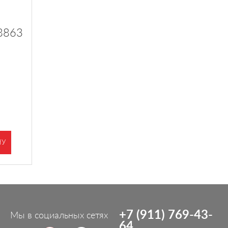
8863
НУ
+7 (911) 769-43-
Мы в социальных сетях
64