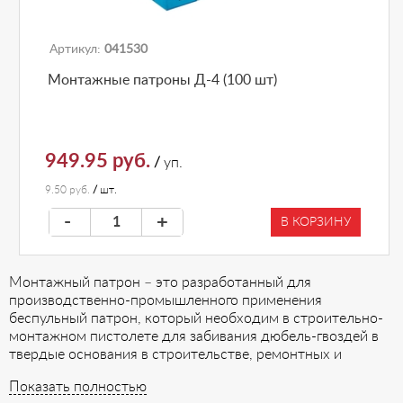
Артикул:
041530
Монтажные патроны Д-4 (100 шт)
949.95 руб.
/
уп.
9.50 руб.
/
шт.
-
+
В КОРЗИНУ
Монтажный патрон – это разработанный для
производственно-промышленного применения
беспульный патрон, который необходим в строительно-
монтажном пистолете для забивания дюбель-гвоздей в
твердые основания в строительстве, ремонтных и
монтажных работах, а также в ином оборудовании на
Показать полностью
производстве. Силы, которая передается при выстреле