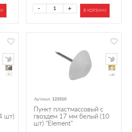
-
+
НУ
В КОРЗИНУ
Артикул:
123310
Пункт пластмассовый с
4 шт)
гвоздем 17 мм белый (10
шт) "Element"