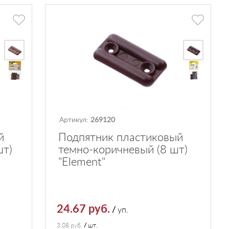
Артикул:
269120
й
Подпятник пластиковый
шт)
темно-коричневый (8 шт)
"Element"
24.67 руб.
/
уп.
3.08 руб.
/
шт.