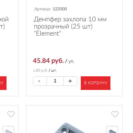
Артикул:
123300
ной
Демпфер захлопа 10 мм
т)
прозрачный (25 шт)
"Element"
45.84 руб.
/
уп.
1.83 руб.
/
шт.
-
+
НУ
В КОРЗИНУ