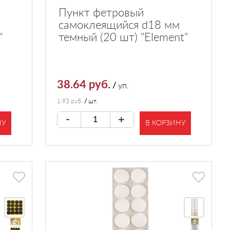
Пункт фетровый
самоклеящийся d18 мм
"
темный (20 шт) "Element"
38.64 руб.
/
уп.
1.93 руб.
/
шт.
-
+
НУ
В КОРЗИНУ