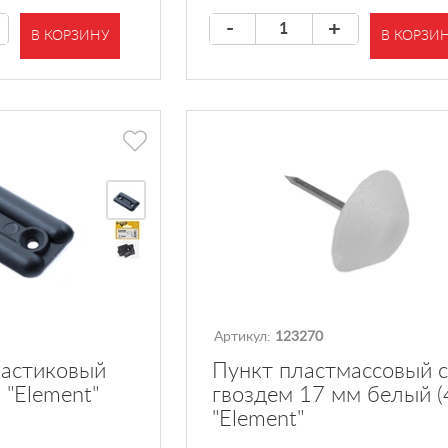
-
+
В КОРЗИНУ
В КОРЗИ
Артикул:
123270
ластиковый
Пункт пластмассовый с
 "Element"
гвоздем 17 мм белый (
"Element"