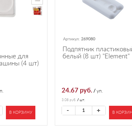
Артикул:
269080
Подпятник пластиковы
онные для
белый (8 шт) "Element"
ашины (4 шт)
24.67 руб.
п.
/
уп.
3.08 руб.
/
шт.
-
+
В КОРЗИНУ
В КОРЗИ