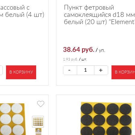
ассовый с
Пункт фетровый
м белый (4 шт)
самоклеящийся d18 мм
белый (20 шт) "Element
38.64 руб.
/
уп.
1.93 руб.
/
шт.
-
+
В КОРЗИНУ
В КОРЗИ