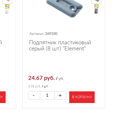
Артикул:
269100
й
Подпятник пластиковый
серый (8 шт) "Element"
24.67 руб.
/
уп.
3.08 руб.
/
шт.
-
+
НУ
В КОРЗИНУ