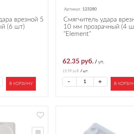
Артикул:
123280
дара врезной 5
Смягчитель удара врез
й (6 шт)
10 мм прозрачный (4 ш
"Element"
62.35 руб.
/
уп.
15.59 руб.
/
шт.
-
+
В КОРЗИНУ
В КОРЗИ