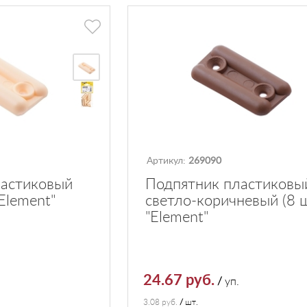
Артикул:
269090
ластиковый
Подпятник пластиковы
"Element"
светло-коричневый (8 
"Element"
24.67 руб.
/
уп.
3.08 руб.
/
шт.