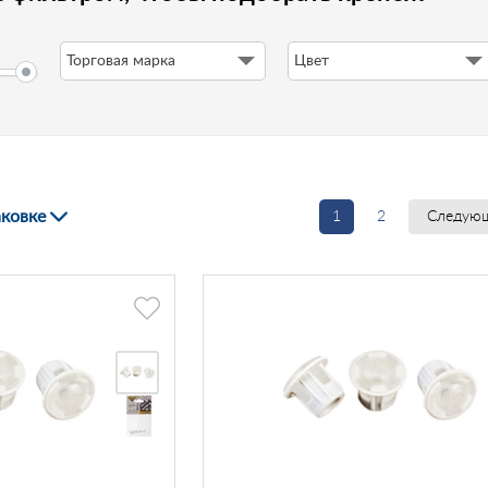
Торговая марка
Цвет
аковке
1
2
Следую