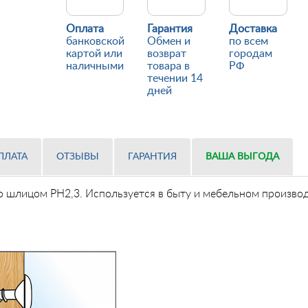
Оплата
Гарантия
Доставка
банковской
Обмен и
по всем
картой или
возврат
городам
наличными
товара в
РФ
течении 14
дней
ПЛАТА
ОТЗЫВЫ
ГАРАНТИЯ
ВАША ВЫГОДА
о шлицом PH2,3. Используется в быту и мебельном производ