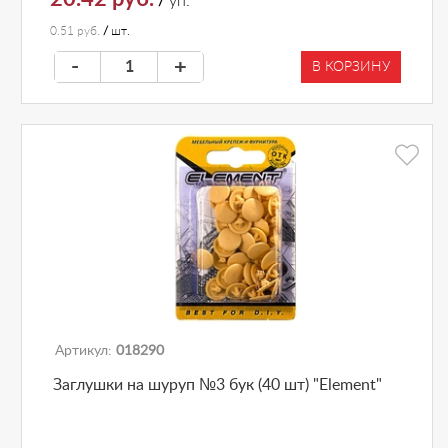
/
уп.
0.51 руб.
/
шт.
-
+
В КОРЗИНУ
Артикул:
018290
Заглушки на шуруп №3 бук (40 шт) "Element"