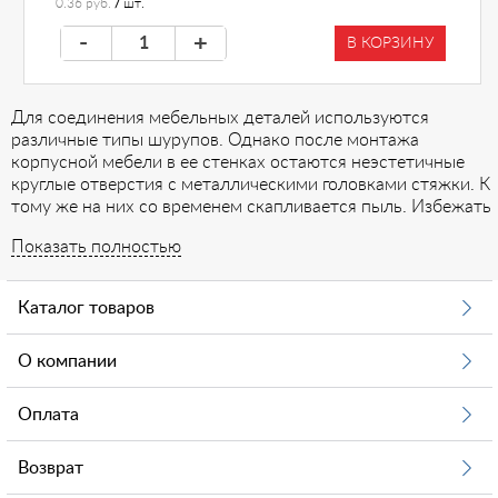
0.36 руб.
/
шт.
-
+
В КОРЗИНУ
Для соединения мебельных деталей используются
различные типы шурупов. Однако после монтажа
корпусной мебели в ее стенках остаются неэстетичные
круглые отверстия с металлическими головками стяжки. К
тому же на них со временем скапливается пыль. Избежать
этого и придать мебели красивый внешний вид можно с
Показать полностью
помощью специальных заглушек на шуруп. Такие заглушки
имеют вид грибка с короткой четырехгранной ножкой и
шляпкой размером с канцелярскую кнопку или меньше. С
Каталог товаров
помощью ножки «грибка» заглушку надежно фиксируют в
четырехгранном отверстии шурупа, а плоская или
О компании
немного выпуклая шляпка сливается с поверхностью.
Установка заглушек возможна вручную, извлечение
производят с помощью острого плоского инструмента –
Оплата
ножа, шлицевой отвертки.
Изготовленные из прочного пластика, они выпускаются в
Возврат
основных цветах мебели – а иногда даже повторяют ее