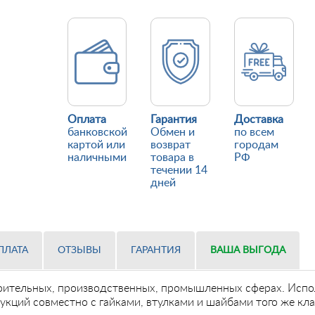
Оплата
Гарантия
Доставка
банковской
Обмен и
по всем
картой или
возврат
городам
наличными
товара в
РФ
течении 14
дней
ПЛАТА
ОТЗЫВЫ
ГАРАНТИЯ
ВАША ВЫГОДА
оительных, производственных, промышленных сферах. Испол
укций совместно с гайками, втулками и шайбами того же кл