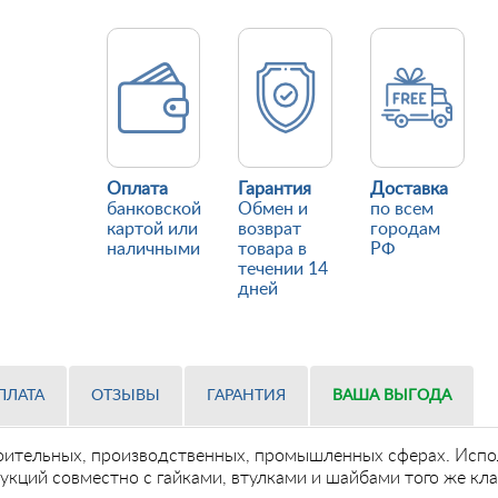
Оплата
Гарантия
Доставка
банковской
Обмен и
по всем
картой или
возврат
городам
наличными
товара в
РФ
течении 14
дней
ПЛАТА
ОТЗЫВЫ
ГАРАНТИЯ
ВАША ВЫГОДА
оительных, производственных, промышленных сферах. Испол
укций совместно с гайками, втулками и шайбами того же кл